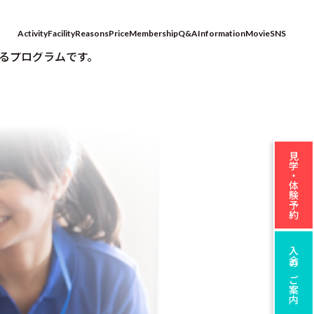
Activity
Facility
Reasons
Price
Membership
Q&A
Information
Movie
SNS
るプログラムです。
見学・体験予約
入会のご案内